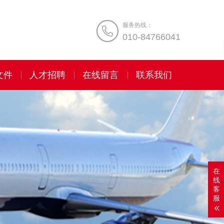
服务热线：
010-84766041
文件
人才招聘
在线留言
联系我们
在
线
客
服