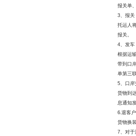
报关单、
3、报关
托运人
报关。
4、发车
根据运
带到口
单第三
5、口岸
货物到
息通知
6.退客
货物换
7、对