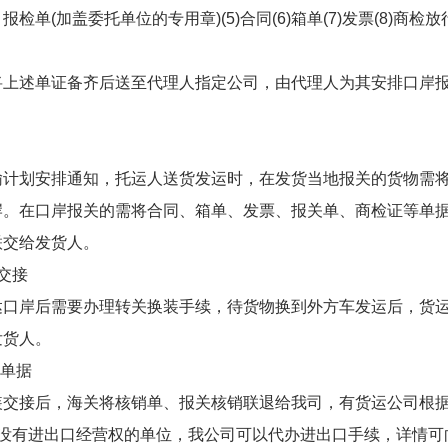
报检单(加盖委托单位的专用章)(5)合同(6)箱单(7)发票(8)商检放
将上述单证备齐后送至代理人指定公司，由代理人为其安排口岸
输计划安排通知，托运人送货发运时，在发货当地报关的货物需
岸。在口岸报关的需将合同、箱单、发票、报关单、商检证等单
联交给发货人。
交接
达口岸后需要办理转关换装手续，待货物换到外方车发运后，货
发货人。
户单据
装交接后，海关将核销单、报关核销联退给我司，有货运公司根
于没有进出口经营权的单位，我公司可以代办进出口手续，详情可